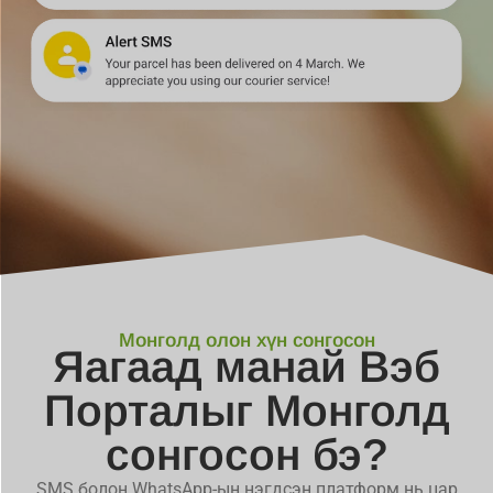
Монголд олон хүн сонгосон
Яагаад манай Вэб
Порталыг Монголд
сонгосон бэ?
SMS болон WhatsApp-ын нэгдсэн платформ нь цар