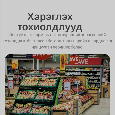
Хэрэглэх
тохиолдлууд
Энэхүү платформ нь өргөн хүрээний хэрэглээний
тохиолдлыг багтаасан бөгөөд таны нарийн шаардлагад
нийцүүлэн өөрчилж болно.