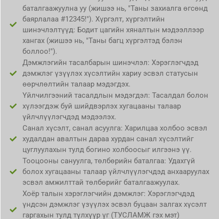
баталгаажуулна уу (жишээ нь, "Таны захиалга өгсөнд
баярлалаа #12345!"). Хүргэлт, хүргэлтийн
шинэчлэлтүүд: Бодит цагийн хяналтын мэдээллээр
хангах (жишээ нь, "Таны багц хүргэлтэд бэлэн
боллоо!").
Дэмжлэгийн тасалбарын шинэчлэл: Хэрэглэгчдэд
дэмжлэг үзүүлэх хүсэлтийн хариу эсвэл статусын
өөрчлөлтийн талаар мэдэгдэх.
Үйлчилгээний тасалдлын мэдэгдэл: Тасалдал болон
хүлээгдэж буй шийдвэрлэх хугацааны талаар
үйлчлүүлэгчдэд мэдээлэх.
Санал хүсэлт, санал асуулга: Харилцаа холбоо эсвэл
худалдан авалтын дараа хурдан санал хүсэлтийг
цуглуулахын тулд богино холбоосыг илгээнэ үү.
Тооцооны сануулга, төлбөрийн баталгаа: Удахгүй
болох хугацааны талаар үйлчлүүлэгчдэд анхааруулах
эсвэл амжилттай төлбөрийг баталгаажуулах.
Хоёр талын хэрэглэгчийн дэмжлэг: Хэрэглэгчдэд
үндсэн дэмжлэг үзүүлэх эсвэл буцаан залгах хүсэлт
гаргахын тулд түлхүүр үг (ТУСЛАМЖ гэх мэт)