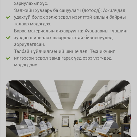
хариулахыг хүс.
Ээлжийн хуваарь ба сануулагч (дотоод): Ажилчдад
удахгүй болох ээлж эсвэл нээлттэй ажлын байрны
талаар мэдэгдэх.
Бараа материалын анхааруулга: Хувьцааны түвшинг
хурдан шинэчлэх шаардлагатай бизнесүүдэд
зориулагдсан.
Талбайн үйлчилгээний шинэчлэл: Техникчийг
илгээсэн эсвэл замд гарах үед хэрэглэгчдэд
мэдэгдэнэ.