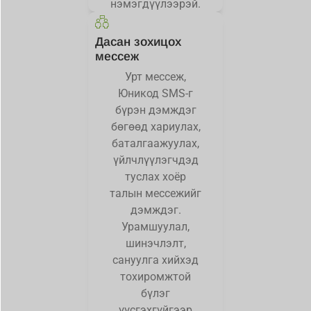
нэмэгдүүлээрэй.
Дасан зохицох
мессеж
Урт мессеж,
Юникод SMS-г
бүрэн дэмждэг
бөгөөд хариулах,
баталгаажуулах,
үйлчлүүлэгчдэд
туслах хоёр
талын мессежийг
дэмждэг.
Урамшуулал,
шинэчлэлт,
сануулга хийхэд
тохиромжтой
бүлэг
үүсгэхгүйгээр