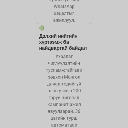
WhatsApp
цацалтыг
ажиллуул.
Дэлхий нийтийн
хүртээмж ба
найдвартай байдал
Ухаалаг
чиглүүлэлтийн
тусламжтайгаар
зөвхөн Монгол
даяар төдийгүй
олон улсын 200
гаруй чиглэлд
кампанит ажил
явуулаарай. 36
цагийн турш
автоматаар