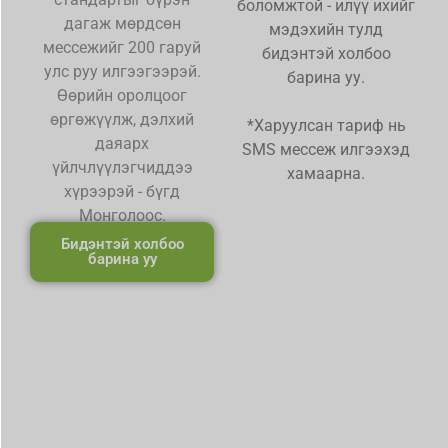
боломжтой - илүү ихийг
дагаж мөрдсөн
мэдэхийн тулд
мессежийг 200 гаруй
бидэнтэй холбоо
улс руу илгээгээрэй.
барина уу.
Өөрийн оролцоог
өргөжүүлж, дэлхий
*Харуулсан тариф нь
даяарх
SMS мессеж илгээхэд
үйлчлүүлэгчиддээ
хамаарна.
хүрээрэй - бүгд
Монголоос.
Бидэнтэй холбоо
барина уу