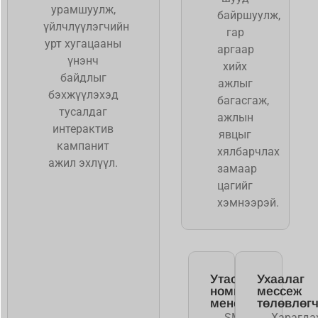
урамшуулж,
байршуулж,
үйлчлүүлэгчийн
гар
урт хугацааны
аргаар
үнэнч
хийх
байдлыг
ажлыг
бэхжүүлэхэд
багасгаж,
тусалдаг
ажлын
интерактив
явцыг
кампанит
хялбарчлах
ажил эхлүүл.
замаар
цагийг
хэмнээрэй.
Утасны
Ухаалаг
номын
мессеж
менежмент
төлөвлөг
SMS
Харагда