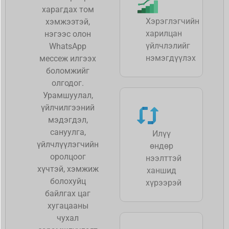
харагдах том
Хэрэглэгчийн
хэмжээтэй,
харилцан
нэгээс олон
үйлчлэлийг
WhatsApp
нэмэгдүүлэх
мессеж илгээх
боломжийг
олгодог.
Урамшуулал,
үйлчилгээний
мэдэгдэл,
сануулга,
Илүү
үйлчлүүлэгчийн
өндөр
оролцоог
нээлттэй
хүчтэй, хэмжиж
ханшид
болохуйц
хүрээрэй
байлгах цаг
хугацааны
чухал