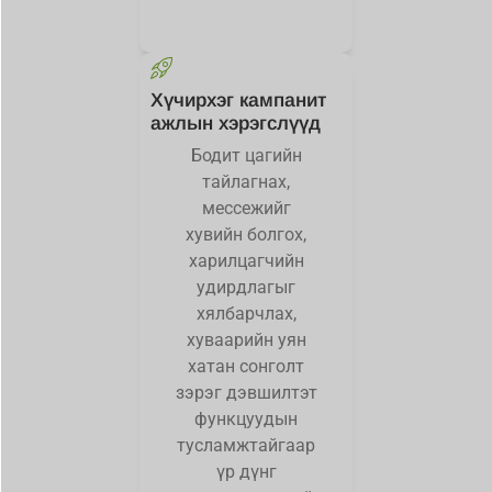
Хүчирхэг кампанит
ажлын хэрэгслүүд
Бодит цагийн
тайлагнах,
мессежийг
хувийн болгох,
харилцагчийн
удирдлагыг
хялбарчлах,
хуваарийн уян
хатан сонголт
зэрэг дэвшилтэт
функцуудын
тусламжтайгаар
үр дүнг