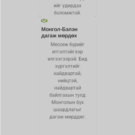
ийг удирдах
боломжтой.
Монгол-Бэлэн
дагаж мөрдөх
Мессеж бүрийг
итгэлтэйгээр
илгээгээрэй. Бид
хүргэлтийг
найдвартай,
нийцтэй,
найдвартай
байлгахын тулд
Монголын бүх
шаардлагыг
дагаж мөрддөг.