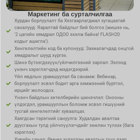
Маркетинг ба сурталчилгаа
Хурдан борлуулалт ба Хязгаарлагдмал хугацаатай
саналууд: Яаралтай байдлыг бий болгох (жишээ нь,
'2 цагийн хямдрал ОДОО эхэлж байна! FLASH20
кодыг ашигла').
Хөнгөлөлтийн код ба купонууд: Захиалагчдад онцгой
хямдралыг шууд хүргэх.
Шинэ бүтээгдэхүүн/үйлчилгээний зарлал: Эхлээд
үнэнч хэрэглэгчдэд мэдэгдээрэй.
Үйл явдлын урамшуулал ба санамж: Вебинар,
борлуулалт эсвэл бодит арга хэмжээний бүртгэл,
ирцийг жолоодох.
Үнэнч байдлын хөтөлбөрийн шинэчлэл: Онооны
үлдэгдэл, урамшууллын боломж эсвэл гишүүний
тусгай хөнгөлөлтийг хуваалцах.
Хаягдсан тэрэгний сануулга: Худалдан авалтаа
дуусгахын тулд үйлчлүүлэгчдийг зөөлөн түлхэх (бага
хэрэглэх).
Хувийн санал: Өмнөх худалдан авалтын түүх дээр