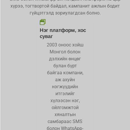
хүрээ, тогтвортой байдал, кампанит ажлын бодит
гүйцэтгэлд зориулагдсан болно.
Нэг платформ, хос
суваг
2003 оноос хойш
Монгол болон
дэлхийн өнцөг
булан бүрт
байгаа компани,
аж ахуйн
нэгжүүдийн
итгэлийг
хүлээсэн нэг,
ойлгомжтой
хяналтын
самбараас SMS
болон WhatsApp-