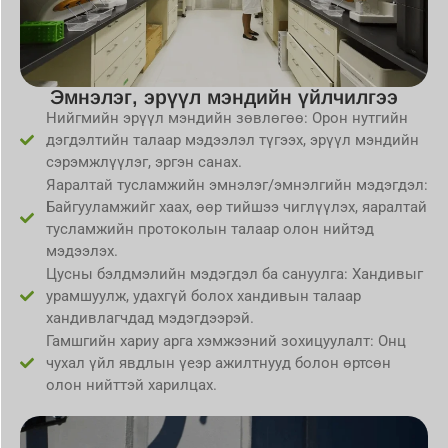
Эмнэлэг, эрүүл мэндийн үйлчилгээ
Нийгмийн эрүүл мэндийн зөвлөгөө: Орон нутгийн
дэгдэлтийн талаар мэдээлэл түгээх, эрүүл мэндийн
сэрэмжлүүлэг, эргэн санах.
Яаралтай тусламжийн эмнэлэг/эмнэлгийн мэдэгдэл:
Байгууламжийг хаах, өөр тийшээ чиглүүлэх, яаралтай
тусламжийн протоколын талаар олон нийтэд
мэдээлэх.
Цусны бэлдмэлийн мэдэгдэл ба сануулга: Хандивыг
урамшуулж, удахгүй болох хандивын талаар
хандивлагчдад мэдэгдээрэй.
Гамшгийн хариу арга хэмжээний зохицуулалт: Онц
чухал үйл явдлын үеэр ажилтнууд болон өртсөн
олон нийттэй харилцах.