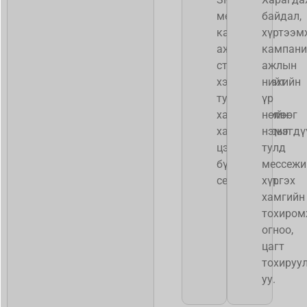
мессежийн
байдал,
кампанит
хүртээм
ажлын
кампани
стратегийг
ажлын
хэрэгжүүлэхийн
нийт
тулд
үр
харилцагчийн
нөлөөг
харилцагчдыг
нэмэгдү
цэгцэлж,
тулд
бүлэглэж,
мессежи
сегментчил.
хүргэх
хамгийн
тохиром
огноо,
цагт
тохируу
уу.