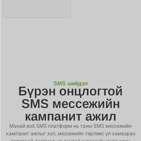
SMS шийдэл
Бүрэн онцлогтой
SMS мессежийн
кампанит ажил
Манай вэб SMS платформ нь таны SMS мессежийн
кампанит ажлыг хэл, мессежийн төрлөөс үл хамааран