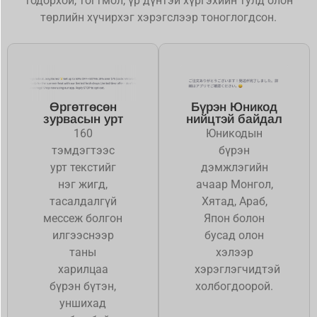
тодорхой, тогтмол, үр дүнтэй хүргэхийн тулд олон
төрлийн хүчирхэг хэрэгслээр тоноглогдсон.
Өргөтгөсөн
Бүрэн Юникод
зурвасын урт
нийцтэй байдал
160
Юникодын
тэмдэгтээс
бүрэн
урт текстийг
дэмжлэгийн
нэг жигд,
ачаар Монгол,
тасалдалгүй
Хятад, Араб,
мессеж болгон
Япон болон
илгээснээр
бусад олон
таны
хэлээр
харилцаа
хэрэглэгчидтэй
бүрэн бүтэн,
холбогдоорой.
уншихад