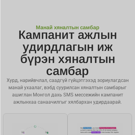
Манай хяналтын самбар
Кампанит ажлын
удирдлагын иж
бүрэн хяналтын
самбар
Хурд, нарийвчлал, саадгүй гүйцэтгэхэд зориулагдсан
манай ухаалаг, вэбд суурилсан хяналтын самбарыг
ашиглан Монгол дахь SMS мессежийн кампанит
ажлынхаа санаачилгыг хялбархан удирдаарай.