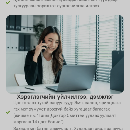
тулгуурлан зорилтот сурталчилгаа илгээх.
Хэрэглэгчийн үйлчилгээ, дэмжлэг
Цаг товлох тухай сануулгууд: Эмч, салон, ярилцлага
гэх мэт хүмүүст ирэхгүй байх хугацааг багасгах
(жишээ нь: "Таны Доктор Смиттэй уулзах уулзалт
маргааш 14 цагт болно").
Захиалгын баталгаажуулалт: Худалдан авалтаа шууд