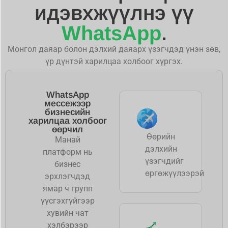
идэвхжүүлнэ үү
WhatsApp
.
Монгол даяар болон дэлхий даяарх үзэгчдэд үнэн зөв,
үр дүнтэй харилцаа холбоог хүргэх.
WhatsApp
мессежээр
бизнесийн
харилцаа холбоог
өөрчил
Өөрийн
Манай
дэлхийн
платформ нь
үзэгчдийг
бизнес
өргөжүүлээрэй
эрхлэгчдэд
ямар ч групп
үүсгэхгүйгээр
хувийн чат
хэлбэрээр