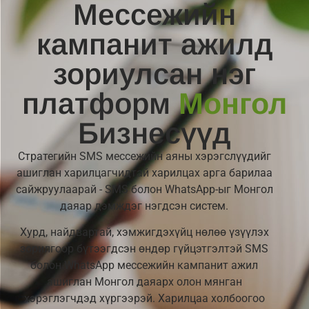
Мессежийн
кампанит ажилд
зориулсан нэг
платформ
Монгол
Бизнесүүд
Стратегийн SMS мессежийн аяны хэрэгслүүдийг
ашиглан харилцагчидтай харилцах арга барилаа
сайжруулаарай - SMS болон WhatsApp-ыг Монгол
даяар дэмждэг нэгдсэн систем.
Хурд, найдвартай, хэмжигдэхүйц нөлөө үзүүлэх
зорилгоор бүтээгдсэн өндөр гүйцэтгэлтэй SMS
болон WhatsApp мессежийн кампанит ажил
ашиглан Монгол даяарх олон мянган
хэрэглэгчдэд хүргээрэй. Харилцаа холбоогоо