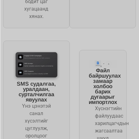
бодит цаг
хугацаанд
хянах.
Файл
байршуулах
замаар
SMS судалгаа,
холбоо
уралдаан,
барих
сурталчилгаа
дугаарыг
явуулах
импортлох
Үнэ цэнэтэй
Хүснэгтийн
санал
файлуудаас
хүсэлтийг
харилцагчдын
цуглуулж,
жагсаалтаа
оролцоог
шууд