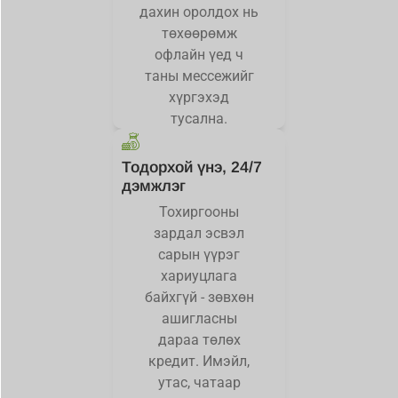
дахин оролдох нь
төхөөрөмж
офлайн үед ч
таны мессежийг
хүргэхэд
тусална.
Тодорхой үнэ, 24/7
дэмжлэг
Тохиргооны
зардал эсвэл
сарын үүрэг
хариуцлага
байхгүй - зөвхөн
ашигласны
дараа төлөх
кредит. Имэйл,
утас, чатаар