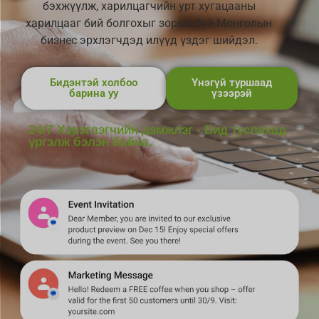
бэхжүүлж, харилцагчийн урт хугацааны
харилцааг бий болгохыг зорьж буй Монголын
бизнес эрхлэгчдэд илүүд үздэг шийдэл.
Бидэнтэй холбоо
Үнэгүй туршаад
барина уу
үзээрэй
24/7 Хэрэглэгчийн дэмжлэг - Бид туслахад
үргэлж бэлэн байна.