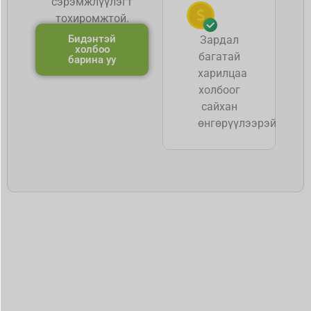
сэрэмжлүүлэгт
тохиромжтой.
Бидэнтэй
Зардал
холбоо
багатай
барина уу
харилцаа
холбоог
сайхан
өнгөрүүлээрэй