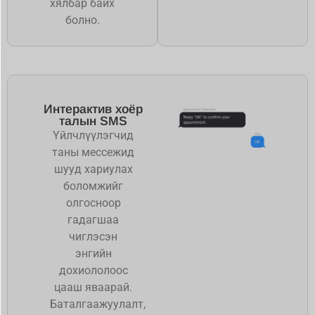
хялбар байх
болно.
Интерактив хоёр
талын SMS
Үйлчлүүлэгчид
таны мессежид
шууд хариулах
боломжийг
олгосноор
гадагшаа
чиглэсэн
энгийн
дохиололоос
цааш яваарай.
Баталгаажуулалт,