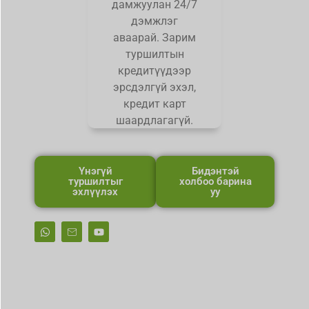
дамжуулан 24/7
дэмжлэг
аваарай. Зарим
туршилтын
кредитүүдээр
эрсдэлгүй эхэл,
кредит карт
шаардлагагүй.
Үнэгүй
Бидэнтэй
туршилтыг
холбоо барина
эхлүүлэх
уу