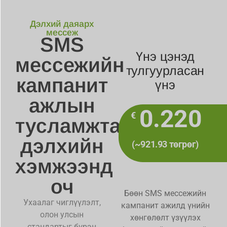
Дэлхий даяарх
мессеж
SMS
Үнэ цэнэд
мессежийн
тулгуурласан
кампанит
үнэ
ажлын
0.220
€
тусламжтайгаар
дэлхийн
(~921.93 төгрөг)
хэмжээнд
оч
Бөөн SMS мессежийн
Ухаалаг чиглүүлэлт,
кампанит ажилд үнийн
олон улсын
хөнгөлөлт үзүүлэх
стандартыг бүрэн