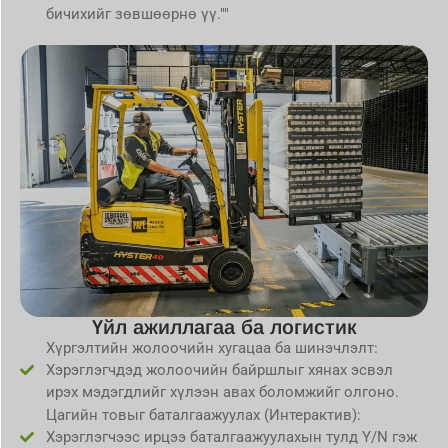
бичихийг зөвшөөрнө үү.""
Үйл ажиллагаа ба логистик
Хүргэлтийн жолоочийн хугацаа ба шинэчлэлт:
Хэрэглэгчдэд жолоочийн байршлыг хянах эсвэл
ирэх мэдэгдлийг хүлээн авах боломжийг олгоно.
Цагийн товыг баталгаажуулах (Интерактив):
Хэрэглэгчээс ирцээ баталгаажуулахын тулд Y/N гэж