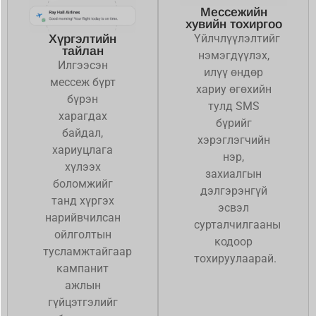
Мессежийн
хувийн тохиргоо
Хүргэлтийн
Үйлчлүүлэлтийг
тайлан
нэмэгдүүлэх,
Илгээсэн
илүү өндөр
мессеж бүрт
хариу өгөхийн
бүрэн
тулд SMS
харагдах
бүрийг
байдал,
хэрэглэгчийн
хариуцлага
нэр,
хүлээх
захиалгын
боломжийг
дэлгэрэнгүй
танд хүргэх
эсвэл
нарийвчилсан
сурталчилгааны
ойлголтын
кодоор
тусламжтайгаар
тохируулаарай.
кампанит
ажлын
гүйцэтгэлийг