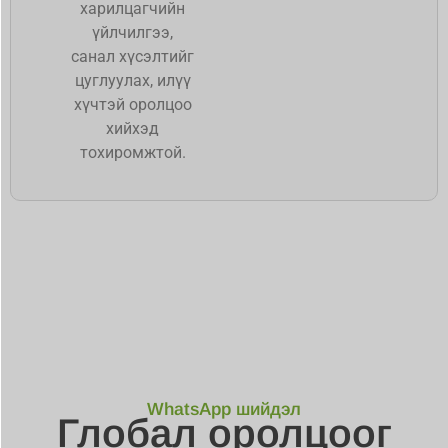
харилцагчийн
үйлчилгээ,
санал хүсэлтийг
цуглуулах, илүү
хүчтэй оролцоо
хийхэд
тохиромжтой.
WhatsApp шийдэл
Глобал оролцоог